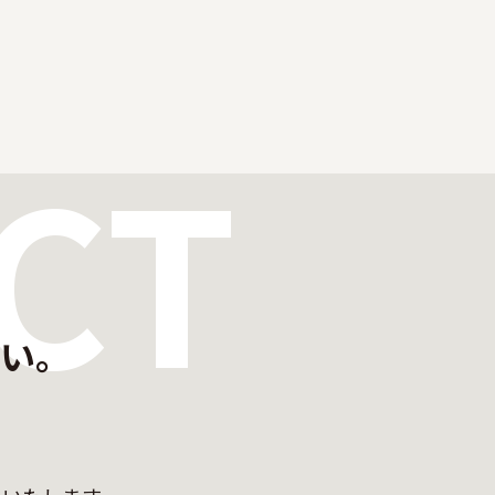
CT
い。